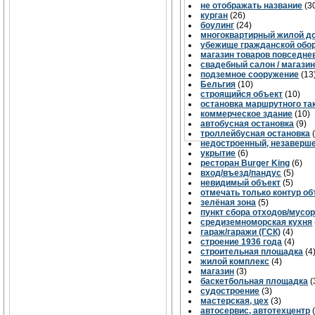
не отображать название
(3
курган
(26)
боулинг
(24)
многоквартирный жилой д
убежище гражданской обо
магазин товаров повседне
свадебный салон / магазин 
подземное сооружение
(13
Бельгия
(10)
строящийся объект
(10)
остановка маршрутного та
коммерческое здание
(10)
автобусная остановка
(9)
троллейбусная остановка
недостроенный, незаверш
укрытие
(6)
ресторан Burger King
(6)
вход/въезд/пандус
(5)
невидимый объект
(5)
отмечать только контур об
зелёная зона
(5)
пункт сбора отходов/мусо
средиземноморская кухня
гараж/гаражи (ГСК)
(4)
строение 1936 года
(4)
строительная площадка
(4
жилой комплекс
(4)
магазин
(3)
баскетбольная площадка
(
судостроение
(3)
мастерская, цех
(3)
автосервис, автотехцентр