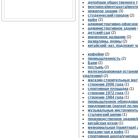
депо/парк общественного 
венткиоск/вентшахта/вент
нежилое здание
(3)
студенческий городок
(2)
кафе
(2)
административно-офисное
административное здание
детский сад
(2)
временное название
(2)
развалины, руины
(2)
китайский -кат. подлежит 
кофейня
(2)
промышленность
(2)
Бари
(2)
пустырь
(2)
железнодорожная остановк
удалению)
(2)
магазин строительных ма
строение 2006 года
(1)
спортивная площадка
(1)
строение 1972 года
(1)
строение 1984 года
(1)
промышленное оборудова
предприятие (дилер) по пр
музыкальные инструмент
сталинский ампир
(1)
производственное здание/
китайская кухня
(1)
мемориальная (памятная) 
магазин чая и кофе
(1)
спортивная школа/училищ