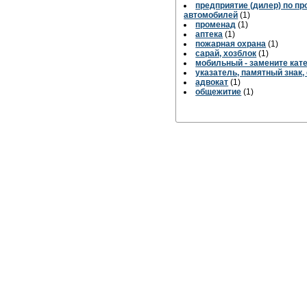
предприятие (дилер) по п
автомобилей
(1)
променад
(1)
аптека
(1)
пожарная охрана
(1)
сарай, хозблок
(1)
мобильный - замените кат
указатель, памятный знак,
адвокат
(1)
общежитие
(1)