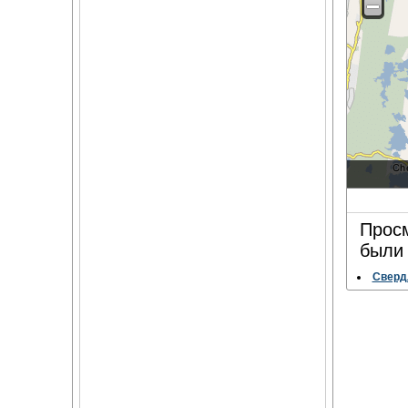
Просм
были 
Свердл