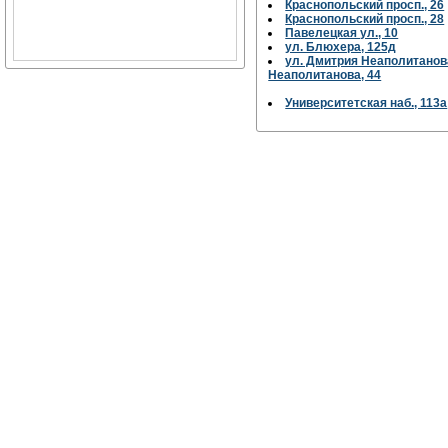
Краснопольский просп., 26
Краснопольский просп., 28
Павелецкая ул., 10
ул. Блюхера, 125д
ул. Дмитрия Неаполитанова
Неаполитанова, 44
Университетская наб., 113а