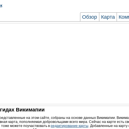
к
Обзор
Карта
Ком
игидах Викимапии
редставленные на этом сайте, собраны на основе данных Викимапии. Викима
вная карта, пополняемая добровольцами всего мира. Сейчас на карте есть с
ы тоже можете поучаствовать в
редактирование карты
. Добавленные на карту 