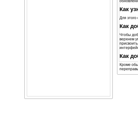
обновлени
Как уз
Для этого
Как д
Чтобы доб
верхнем у
присвоить
интерфей
Как до
Кроме обы
переправы