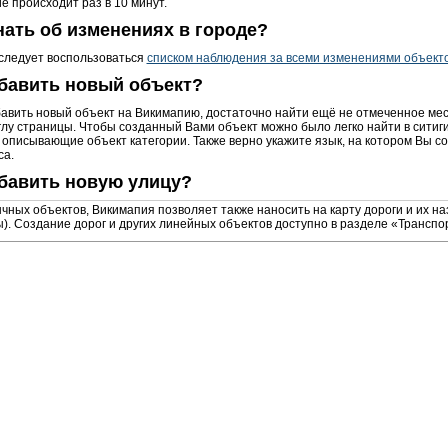
е происходит раз в 10 минут.
нать об изменениях в городе?
 следует воспользоваться
списком наблюдения за всеми изменениями объекто
обавить новый объект?
авить новый объект на Викимапию, достаточно найти ещё не отмеченное ме
глу страницы. Чтобы созданный Вами объект можно было легко найти в ситиги
 описывающие объект категории. Также верно укажите язык, на котором Вы со
са.
бавить новую улицу?
чных объектов, Викимапия позволяет также наносить на карту дороги и их на
). Создание дорог и других линейных объектов доступно в разделе «Трансп