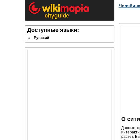
Челябинс
Доступные языки:
Русский
О сит
Данные, п
интеракти
растёт. В