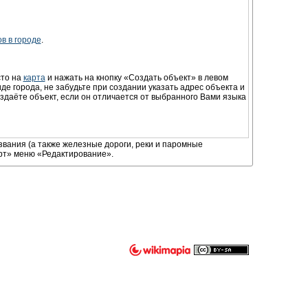
в в городе
.
сто на
карта
и нажать на кнопку «Создать объект» в левом
де города, не забудьте при создании указать адрес объекта и
здаёте объект, если он отличается от выбранного Вами языка
звания (а также железные дороги, реки и паромные
орт» меню «Редактирование».