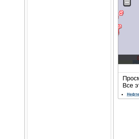
Просм
Все э
Нефтеб