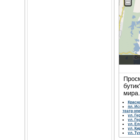
Просм
бутик
мира.
Красна
пл. Ис
театр опе
ул. Ге
ул. Ге
ул. Ел
ул. Ки
ул. Ту