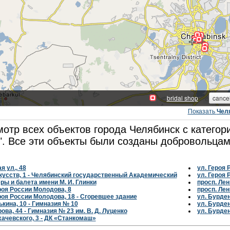
Показать
Челя
отр всех объектов города Челябинск с категори
". Все эти объекты были созданы добровольца
я ул., 48
ул. Героя 
кусств, 1 - Челябинский государственный Академический
ул. Героя 
ры и балета имени М. И. Глинки
просп. Лен
роя России Молодова, 8
просп. Лен
роя России Молодова, 18 - Сгоревшее здание
ул. Бурден
ькина, 10 - Гимназия № 10
ул. Бурден
рова, 44 - Гимназия № 23 им. В. Д. Луценко
ул. Бурден
хачевского, 3 - ДК «Станкомаш»