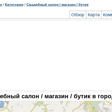
к
/
Категории
/
Свадебный салон / магазин / бутик
Обзор
Карта
Ком
ебный салон / магазин / бутик в гор