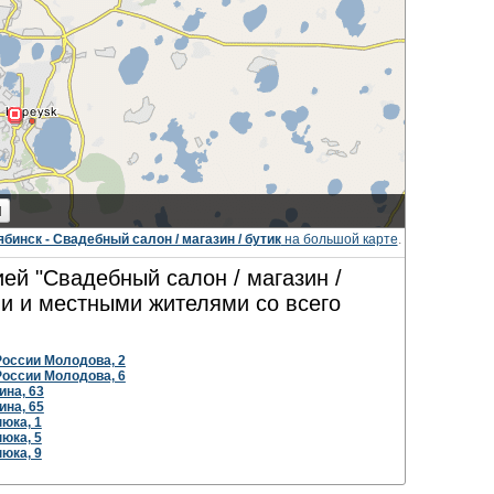
бинск - Свадебный салон / магазин / бутик
на большой карте
.
ей "Свадебный салон / магазин /
ми и местными жителями со всего
России Молодова, 2
России Молодова, 6
ина, 63
ина, 65
юка, 1
юка, 5
юка, 9